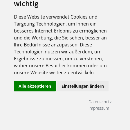
wichtig
FEGIME
Diese Website verwendet Cookies und
Targeting Technologien, um Ihnen ein
KANBAN
besseres Internet-Erlebnis zu ermöglichen
und die Werbung, die Sie sehen, besser an
Ihre Bedürfnisse anzupassen. Diese
Technologien nutzen wir außerdem, um
Ergebnisse zu messen, um zu verstehen,
woher unsere Besucher kommen oder um
unsere Website weiter zu entwickeln.
LASSEN SIE SICH ARBEIT ABNEHMEN
OPTIMIEREN SIE IHRE
Alle akzeptieren
Einstellungen ändern
LAGERBESTÄNDE MIT
DEM KANBAN-VERFAHREN
Datenschutz
Impressum