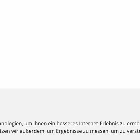
nologien, um Ihnen ein besseres Internet-Erlebnis zu ermö
nutzen wir außerdem, um Ergebnisse zu messen, um zu ver
eberrechtlich geschützt und dürfen nicht weiterverwendet werden.