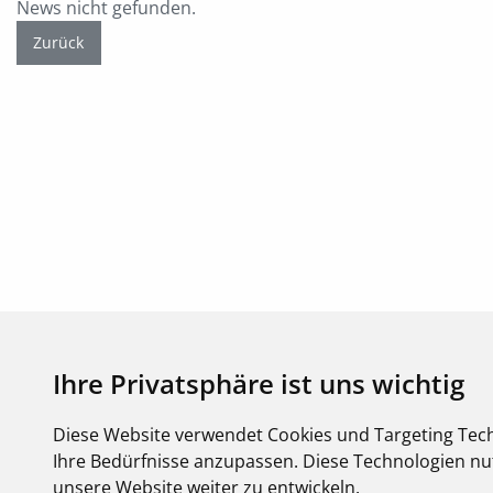
News nicht gefunden.
Zurück
Ihre Privatsphäre ist uns wichtig
Diese Website verwendet Cookies und Targeting Tech
Copyright FEGIME Deutschland – 2001 - 2026
Ihre Bedürfnisse anzupassen. Diese Technologien 
© Bitte beachten Sie: Die Artikelbilder unserer Lieferanten sind urh
unsere Website weiter zu entwickeln.