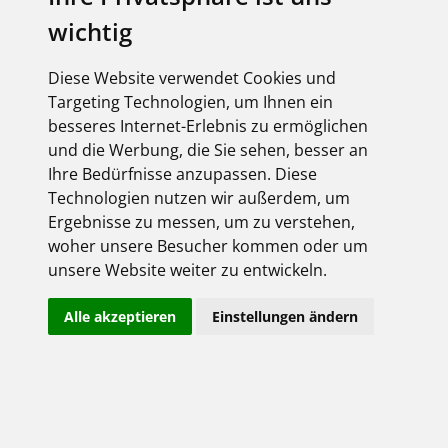
wichtig
elektroforum 2.2025
Ihr Elektro-Magazin
Das Forum für Industrie,
Diese Website verwendet Cookies und
Dienstleister & Institutionen
Targeting Technologien, um Ihnen ein
Inklusive aller FEGIME
besseres Internet-Erlebnis zu ermöglichen
Großhändler auf einen Blick!
und die Werbung, die Sie sehen, besser an
Ihre Bedürfnisse anzupassen. Diese
Technologien nutzen wir außerdem, um
Ergebnisse zu messen, um zu verstehen,
woher unsere Besucher kommen oder um
Über uns
unsere Website weiter zu entwickeln.
Impressum
Alle akzeptieren
Einstellungen ändern
AGB
Datenschutz
Kontakt
Copyright FEGIME Deutschland – 2001 - 2026
© Bitte beachten Sie: Die Artikelbilder unserer Lieferanten sind
urheberrechtlich geschützt und dürfen nicht weiterverwendet