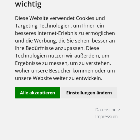
wichtig
elektroforum 2.2025
Ihr Elektro-Magazin
Diese Website verwendet Cookies und
Das Forum für Industrie,
Targeting Technologien, um Ihnen ein
Dienstleister & Institutionen
besseres Internet-Erlebnis zu ermöglichen
Inklusive aller FEGIME
und die Werbung, die Sie sehen, besser an
Großhändler auf einen Blick!
Ihre Bedürfnisse anzupassen. Diese
Technologien nutzen wir außerdem, um
Ergebnisse zu messen, um zu verstehen,
woher unsere Besucher kommen oder um
unsere Website weiter zu entwickeln.
Über uns
Alle akzeptieren
Einstellungen ändern
Impressum
AGB
Datenschutz
Datenschutz
Kontakt
Impressum
Copyright FEGIME Deutschland – 2001 - 2026
© Bitte beachten Sie: Die Artikelbilder unserer Lieferanten sind
urheberrechtlich geschützt und dürfen nicht weiterverwendet