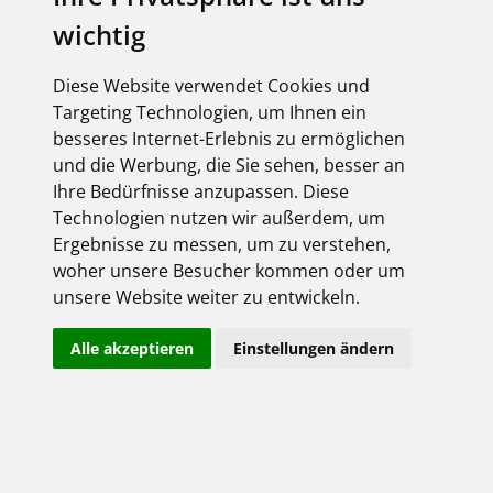
wichtig
elektroforum 2.2025
Ihr Elektro-Magazin
Das Forum für Industrie,
Diese Website verwendet Cookies und
Dienstleister & Institutionen
Targeting Technologien, um Ihnen ein
Inklusive aller FEGIME
besseres Internet-Erlebnis zu ermöglichen
Großhändler auf einen Blick!
und die Werbung, die Sie sehen, besser an
Ihre Bedürfnisse anzupassen. Diese
Technologien nutzen wir außerdem, um
Ergebnisse zu messen, um zu verstehen,
woher unsere Besucher kommen oder um
Über uns
unsere Website weiter zu entwickeln.
Impressum
Alle akzeptieren
Einstellungen ändern
AGB
Datenschutz
Kontakt
Copyright FEGIME Deutschland – 2001 - 2026
© Bitte beachten Sie: Die Artikelbilder unserer Lieferanten sind
urheberrechtlich geschützt und dürfen nicht weiterverwendet