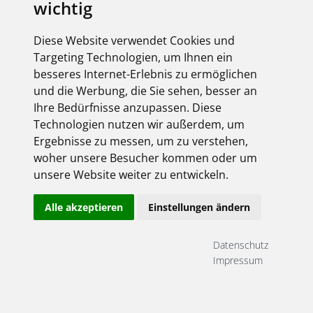
wichtig
elektroforum 2.2025
Ihr Elektro-Magazin
Diese Website verwendet Cookies und
Das Forum für Industrie,
Targeting Technologien, um Ihnen ein
Dienstleister & Institutionen
besseres Internet-Erlebnis zu ermöglichen
Inklusive aller FEGIME
und die Werbung, die Sie sehen, besser an
Großhändler auf einen Blick!
Ihre Bedürfnisse anzupassen. Diese
Technologien nutzen wir außerdem, um
Ergebnisse zu messen, um zu verstehen,
woher unsere Besucher kommen oder um
unsere Website weiter zu entwickeln.
Über uns
Alle akzeptieren
Einstellungen ändern
Impressum
AGB
Datenschutz
Datenschutz
Kontakt
Impressum
Copyright FEGIME Deutschland – 2001 - 2026
© Bitte beachten Sie: Die Artikelbilder unserer Lieferanten sind
urheberrechtlich geschützt und dürfen nicht weiterverwendet