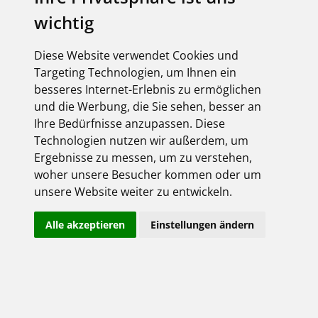
Eichrechtskonformität sowie die Anforderungen
wichtig
an die Zahlungsmöglichkeiten entscheidend.
Wer sein E-Auto an einem öffentlichen oder halb-
Diese Website verwendet Cookies und
öffentlichen Ladepunkt lädt, zahlt für den
Targeting Technologien, um Ihnen ein
geladenen Strom. Damit Autofahrer nur für die
Energiemenge zahlen, die sie tatsächlich
besseres Internet-Erlebnis zu ermöglichen
beziehen, besteht seit 2019 in Deutschland eine
und die Werbung, die Sie sehen, besser an
Verpflichtung zur Eichrechtskonformität für
Ihre Bedürfnisse anzupassen. Diese
Ladestationen im öffentlichen Raum.
Technologien nutzen wir außerdem, um
Ergebnisse zu messen, um zu verstehen,
Das bedeutet, dass die Lademengen präzise
gemessen und transparent abgerechnet werden
woher unsere Besucher kommen oder um
müssen. Betreiber von Ladestationen sind
unsere Website weiter zu entwickeln.
verpflichtet, geeichte Messsysteme zu
verwenden, die eine genaue Erfassung der
Alle akzeptieren
Einstellungen ändern
geladenen Energiemenge sicherstellen. Zudem
ist es erforderlich, dass Kunden jederzeit Zugang
zu den Messwerten haben und diese
nachvollziehen können.
In der Regel geschieht dies über das Display der
Ladestation oder über eine App. Um