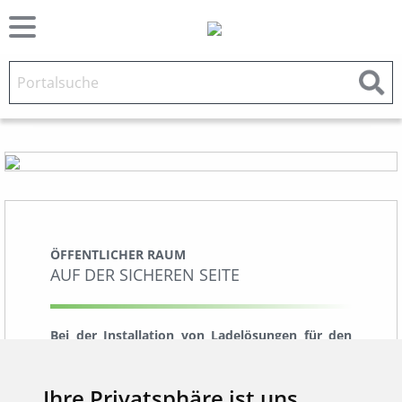
ÖFFENTLICHER RAUM
AUF DER SICHEREN SEITE
Bei der Installation von Ladelösungen für den
öffentlichen Raum gibt es einiges zu beachten.
Neben der technischen Ausstattung sind
insbesondere die gesetzlichen Vorgaben zur
Ihre Privatsphäre ist uns