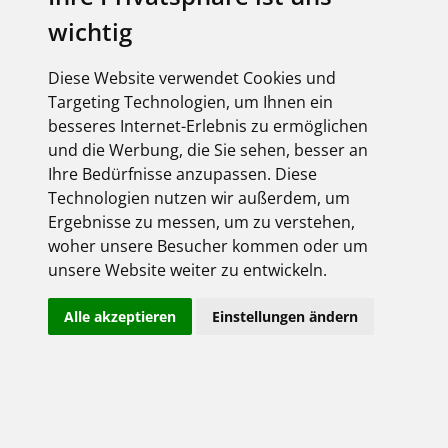
wichtig
elektroforum 2.2025
Ihr Elektro-Magazin
Das Forum für Industrie,
Diese Website verwendet Cookies und
Dienstleister & Institutionen
Targeting Technologien, um Ihnen ein
Inklusive aller FEGIME
besseres Internet-Erlebnis zu ermöglichen
Großhändler auf einen Blick!
und die Werbung, die Sie sehen, besser an
Ihre Bedürfnisse anzupassen. Diese
Technologien nutzen wir außerdem, um
Ergebnisse zu messen, um zu verstehen,
woher unsere Besucher kommen oder um
Über uns
unsere Website weiter zu entwickeln.
Impressum
Alle akzeptieren
Einstellungen ändern
AGB
Datenschutz
Kontakt
Copyright FEGIME Deutschland – 2001 - 2026
© Bitte beachten Sie: Die Artikelbilder unserer Lieferanten sind
urheberrechtlich geschützt und dürfen nicht weiterverwendet