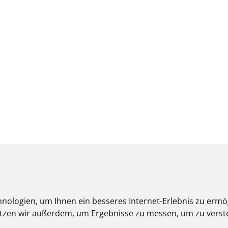
nologien, um Ihnen ein besseres Internet-Erlebnis zu ermö
nutzen wir außerdem, um Ergebnisse zu messen, um zu ver
eberrechtlich geschützt und dürfen nicht weiterverwendet werden.