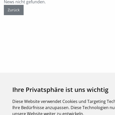
News nicht gefunden.
Zurück
Ihre Privatsphäre ist uns wichtig
Diese Website verwendet Cookies und Targeting Tech
Copyright FEGIME Deutschland – 2001 - 2026
Ihre Bedürfnisse anzupassen. Diese Technologien 
© Bitte beachten Sie: Die Artikelbilder unserer Lieferanten sind urh
unsere Website weiter zu entwickeln.