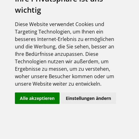
wichtig
elektroforum 2.2025
Ihr Elektro-Magazin
Das Forum für Industrie,
Diese Website verwendet Cookies und
Dienstleister & Institutionen
Targeting Technologien, um Ihnen ein
Inklusive aller FEGIME
besseres Internet-Erlebnis zu ermöglichen
Großhändler auf einen Blick!
und die Werbung, die Sie sehen, besser an
Ihre Bedürfnisse anzupassen. Diese
Technologien nutzen wir außerdem, um
Ergebnisse zu messen, um zu verstehen,
woher unsere Besucher kommen oder um
Über uns
unsere Website weiter zu entwickeln.
Impressum
Alle akzeptieren
Einstellungen ändern
AGB
Datenschutz
Kontakt
Copyright FEGIME Deutschland – 2001 - 2026
© Bitte beachten Sie: Die Artikelbilder unserer Lieferanten sind
urheberrechtlich geschützt und dürfen nicht weiterverwendet