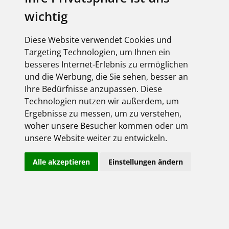
wichtig
elektroforum 2.2025
Ihr Elektro-Magazin
Das Forum für Industrie,
Diese Website verwendet Cookies und
Dienstleister & Institutionen
Targeting Technologien, um Ihnen ein
Inklusive aller FEGIME
besseres Internet-Erlebnis zu ermöglichen
Großhändler auf einen Blick!
und die Werbung, die Sie sehen, besser an
Ihre Bedürfnisse anzupassen. Diese
Technologien nutzen wir außerdem, um
Ergebnisse zu messen, um zu verstehen,
woher unsere Besucher kommen oder um
Über uns
unsere Website weiter zu entwickeln.
Impressum
Alle akzeptieren
Einstellungen ändern
AGB
Datenschutz
Kontakt
Copyright FEGIME Deutschland – 2001 - 2026
© Bitte beachten Sie: Die Artikelbilder unserer Lieferanten sind
urheberrechtlich geschützt und dürfen nicht weiterverwendet