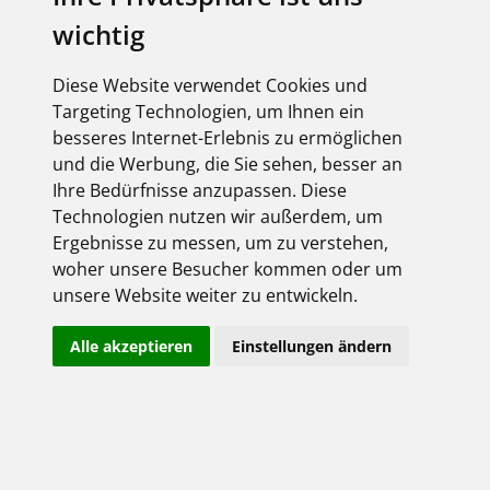
wichtig
elektroforum 2.2025
Ihr Elektro-Magazin
Das Forum für Industrie,
Diese Website verwendet Cookies und
Dienstleister & Institutionen
Targeting Technologien, um Ihnen ein
Inklusive aller FEGIME
besseres Internet-Erlebnis zu ermöglichen
Großhändler auf einen Blick!
und die Werbung, die Sie sehen, besser an
Ihre Bedürfnisse anzupassen. Diese
Technologien nutzen wir außerdem, um
Ergebnisse zu messen, um zu verstehen,
woher unsere Besucher kommen oder um
Über uns
unsere Website weiter zu entwickeln.
Impressum
Alle akzeptieren
Einstellungen ändern
AGB
Datenschutz
Kontakt
Copyright FEGIME Deutschland – 2001 - 2026
© Bitte beachten Sie: Die Artikelbilder unserer Lieferanten sind
urheberrechtlich geschützt und dürfen nicht weiterverwendet