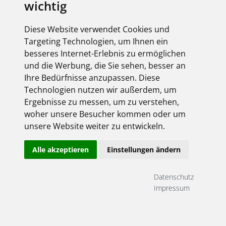
wichtig
elektroforum 2.2025
Ihr Elektro-Magazin
Diese Website verwendet Cookies und
Das Forum für Industrie,
Targeting Technologien, um Ihnen ein
Dienstleister & Institutionen
besseres Internet-Erlebnis zu ermöglichen
Inklusive aller FEGIME
und die Werbung, die Sie sehen, besser an
Großhändler auf einen Blick!
Ihre Bedürfnisse anzupassen. Diese
Technologien nutzen wir außerdem, um
Ergebnisse zu messen, um zu verstehen,
woher unsere Besucher kommen oder um
unsere Website weiter zu entwickeln.
Über uns
Alle akzeptieren
Einstellungen ändern
Impressum
AGB
Datenschutz
Datenschutz
Kontakt
Impressum
Copyright FEGIME Deutschland – 2001 - 2026
© Bitte beachten Sie: Die Artikelbilder unserer Lieferanten sind
urheberrechtlich geschützt und dürfen nicht weiterverwendet