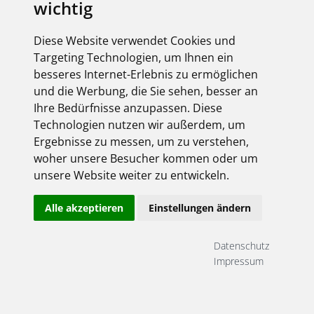
wichtig
elektroforum 2.2025
Ihr Elektro-Magazin
Diese Website verwendet Cookies und
Das Forum für Industrie,
Targeting Technologien, um Ihnen ein
Dienstleister & Institutionen
besseres Internet-Erlebnis zu ermöglichen
Inklusive aller FEGIME
und die Werbung, die Sie sehen, besser an
Großhändler auf einen Blick!
Ihre Bedürfnisse anzupassen. Diese
Technologien nutzen wir außerdem, um
Ergebnisse zu messen, um zu verstehen,
woher unsere Besucher kommen oder um
unsere Website weiter zu entwickeln.
Über uns
Alle akzeptieren
Einstellungen ändern
Impressum
AGB
Datenschutz
Datenschutz
Kontakt
Impressum
Copyright FEGIME Deutschland – 2001 - 2026
© Bitte beachten Sie: Die Artikelbilder unserer Lieferanten sind
urheberrechtlich geschützt und dürfen nicht weiterverwendet