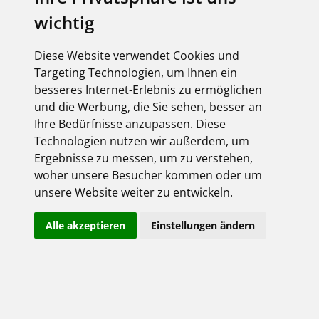
wichtig
elektroforum 2.2025
Ihr Elektro-Magazin
Das Forum für Industrie,
Diese Website verwendet Cookies und
Dienstleister & Institutionen
Targeting Technologien, um Ihnen ein
Inklusive aller FEGIME
besseres Internet-Erlebnis zu ermöglichen
Großhändler auf einen Blick!
und die Werbung, die Sie sehen, besser an
Ihre Bedürfnisse anzupassen. Diese
Technologien nutzen wir außerdem, um
Ergebnisse zu messen, um zu verstehen,
woher unsere Besucher kommen oder um
Über uns
unsere Website weiter zu entwickeln.
Impressum
Alle akzeptieren
Einstellungen ändern
AGB
Datenschutz
Kontakt
Copyright FEGIME Deutschland – 2001 - 2026
© Bitte beachten Sie: Die Artikelbilder unserer Lieferanten sind
urheberrechtlich geschützt und dürfen nicht weiterverwendet